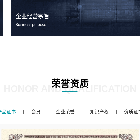
企业经营宗旨
Business purpose
荣誉资质
HONOR AND QUALIFICATION
产品证书
会员
企业荣誉
知识产权
资质证