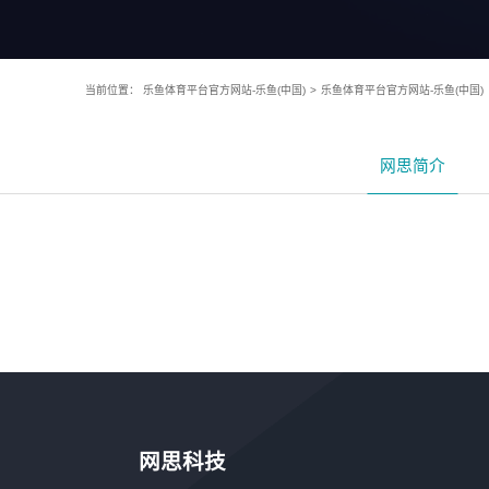
当前位置：
乐鱼体育平台官方网站-乐鱼(中国)
>
乐鱼体育平台官方网站-乐鱼(中国)
网思简介
网思科技