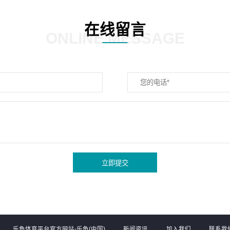
在线留言
ONLINE MESSAGE
立即提交
乐鱼体育平台官方网站-乐鱼(中国)
新闻资讯
加入我们
联系我