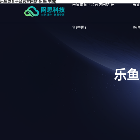
乐鱼体育平台官方网站-乐鱼(中国)
乐鱼体育平台官方网站-乐
乐鱼
鱼(中国)
鱼(
乐鱼