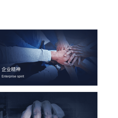
)
企业精神
Enterprise spirit