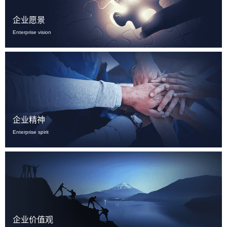
企业愿景
Enterprise vision
企业精神
Enterprise spirit
企业价值观