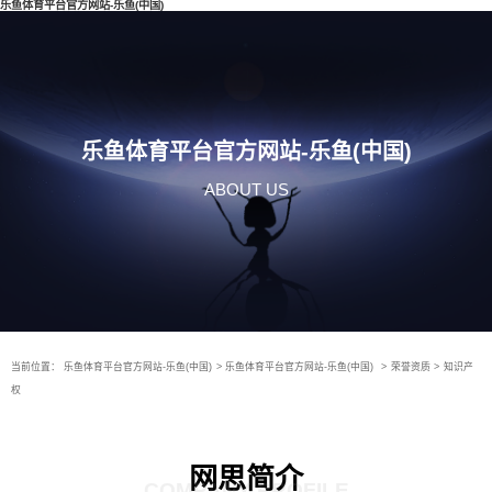
乐鱼体育平台官方网站-乐鱼(中国)
乐鱼体育平台官方网站-乐鱼(中国)
ABOUT US
当前位置：
乐鱼体育平台官方网站-乐鱼(中国)
>
乐鱼体育平台官方网站-乐鱼(中国)
>
荣誉资质
>
知识产
权
网思简介
COMPANY PROFILE