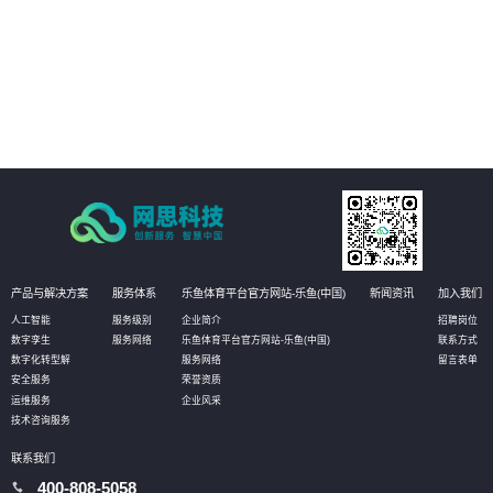
03
客户可以更加精准地定位业务系统中的瓶颈问题，发现性能瓶颈和资源瓶颈，
并从根本上解决问题，提升业务系统的可扩展性和效率。
04
客户可以更全面了解自身业务系统的优劣势和风险点，更好地制定合理的架构
设计和对策方案，在云原生程度上持续提升，提高业务系统的可靠性和稳定
性。
产品与解决方案
服务体系
乐鱼体育平台官方网站-乐鱼(中国)
新闻资讯
加入我们
人工智能
服务级别
企业简介
招聘岗位
数字孪生
服务网络
乐鱼体育平台官方网站-乐鱼(中国)
联系方式
数字化转型解
服务网络
留言表单
安全服务
荣誉资质
运维服务
企业风采
技术咨询服务
联系我们
400-808-5058