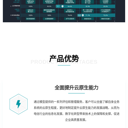
产品优势
PRODUCT ADVANTAGES
全面提升云原生能力
通过模型提供的一系列评估和管理服务，客户可以全面了解自身业务
系统的云原生程度，更好地制定提升云原生能力的发展战略，从而为
电信行业的信息化发展、数字化转型带来技术上的保障和支撑，促进
企业高质量发展。