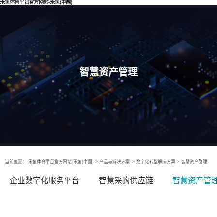
乐鱼体育平台官方网站-乐鱼(中国)
智慧资产管理
当前位置：
乐鱼体育平台官方网站-乐鱼(中国)
>
产品与解决方案
>
数字化转型解决方案
>
智慧资产管理
企业数字化服务平台
智慧采购供应链
智慧资产管