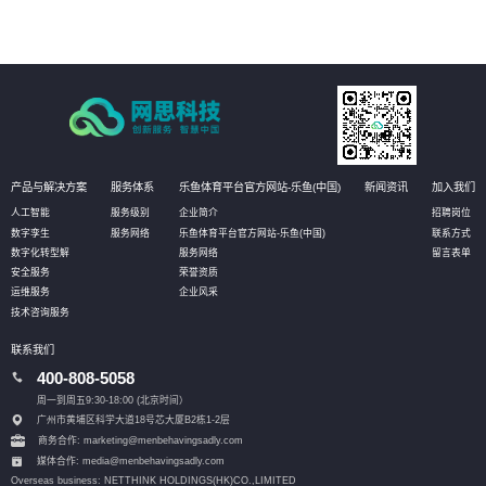
05
提高资产的使用效率，提升精细化管理水平
产品与解决方案
服务体系
乐鱼体育平台官方网站-乐鱼(中国)
新闻资讯
加入我们
人工智能
服务级别
企业简介
招聘岗位
数字孪生
服务网络
乐鱼体育平台官方网站-乐鱼(中国)
联系方式
数字化转型解
服务网络
留言表单
安全服务
荣誉资质
运维服务
企业风采
技术咨询服务
联系我们
400-808-5058
周一到周五9:30-18:00 (北京时间）
广州市黄埔区科学大道18号芯大厦B2栋1-2层
商务合作: marketing@menbehavingsadly.com
媒体合作: media@menbehavingsadly.com
Overseas business: NETTHINK HOLDINGS(HK)CO.,LIMITED