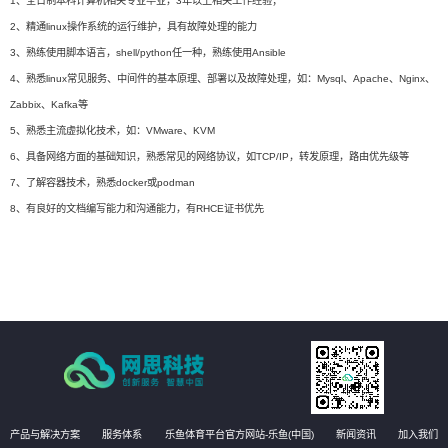
1、全日制本科计算机相关专业毕业，3年以上相关工作经验；
2、精通linux操作系统的运行维护，具有故障处理的能力
3、熟练使用脚本语言，shell/python任一种，熟练使用Ansible
4、熟悉linux常见服务、中间件的基本原理、部署以及故障处理，如：Mysql、Apache、Nginx、
Zabbix、Kafka等
5、熟悉主流虚拟化技术，如：VMware、KVM
6、具备网络方面的基础知识，熟悉常见的网络协议，如TCP/IP，转发原理，路由优先级等
7、了解容器技术，熟悉docker或podman
8、有良好的文档编写能力和沟通能力，有RHCE证书优先
产品与解决方案
服务体系
乐鱼体育平台官方网站-乐鱼(中国)
新闻资讯
加入我们